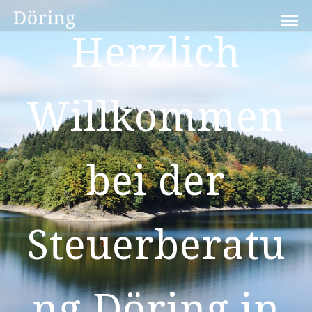
Herzlich
Willkommen
bei der
Steuerberatu
ng Döring in